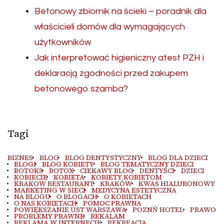
Betonowy zbiornik na ścieki – poradnik dla
właścicieli domów dla wymagających
użytkowników
Jak interpretować higieniczny atest PZH i
deklaracją zgodności przed zakupem
betonowego szamba?
Tagi
BIZNES
BLOG
BLOG DENTYSTYCZNY
BLOG DLA DZIECI
BLOGI
BLOG KOBIETY
BLOG TEMATYCZNY DZIECI
BOTOKS
BOTOX
CIEKAWY BLOG
DENTYŚCI
DZIECI
KOBIECIE
KOBIETA
KOBIETY KOBIETOM
KRAKOW RESTAURANT
KRAKÓW
KWAS HIALURONOWY
MARKETING W SIECI
MEDYCYNA ESTETYCZNA
NA BLOGU
O BLOGACH
O KOBIETACH
O NAS KOBIETACH
POMOC PRAWNA
POWIĘKSZANIE UST WARSZAWA
POZNŃ HOTEL
PRAWO
PROBLEMY PRAWNE
REKALAM
REKLAMA W INTERNECIE
REKREACJA