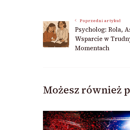
Nawigacja
Poprzedni artykuł
Psycholog: Rola, As
Wsparcie w Trudn
wpisu
Momentach
Możesz również p