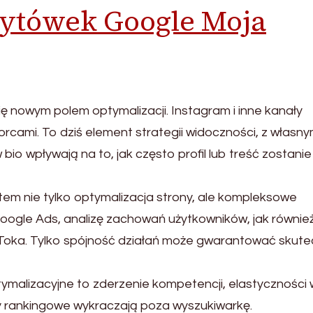
zytówek Google Moja
ię nowym polem optymalizacji. Instagram i inne kanały
rcami. To dziś element strategii widoczności, z własny
io wpływają na to, jak często profil lub treść zostanie
em nie tylko optymalizacja strony, ale kompleksowe
oogle Ads, analizę zachowań użytkowników, jak równie
kToka. Tylko spójność działań może gwarantować skut
malizacyjne to zderzenie kompetencji, elastyczności 
y rankingowe wykraczają poza wyszukiwarkę.