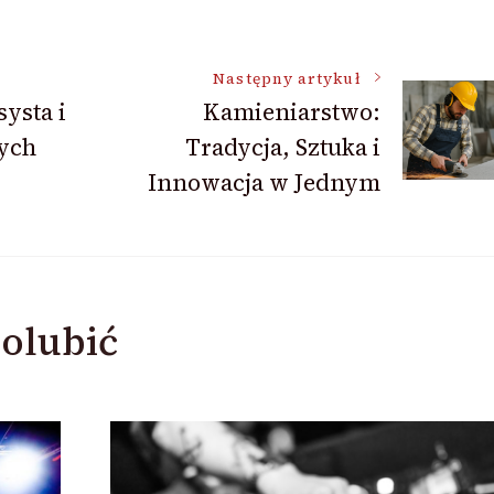
Następny artykuł
ysta i
Kamieniarstwo:
ych
Tradycja, Sztuka i
Innowacja w Jednym
olubić