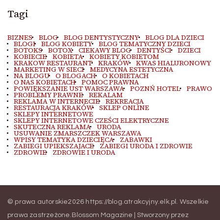
Tagi
BIZNES
BLOG
BLOG DENTYSTYCZNY
BLOG DLA DZIECI
BLOGI
BLOG KOBIETY
BLOG TEMATYCZNY DZIECI
BOTOKS
BOTOX
CIEKAWY BLOG
DENTYŚCI
DZIECI
KOBIECIE
KOBIETA
KOBIETY KOBIETOM
KRAKOW RESTAURANT
KRAKÓW
KWAS HIALURONOWY
MARKETING W SIECI
MEDYCYNA ESTETYCZNA
NA BLOGU
O BLOGACH
O KOBIETACH
O NAS KOBIETACH
POMOC PRAWNA
POWIĘKSZANIE UST WARSZAWA
POZNŃ HOTEL
PRAWO
PROBLEMY PRAWNE
REKALAM
REKLAMA W INTERNECIE
REKREACJA
RESTAURACJA KRAKÓW
SKLEP ONLINE
SKLEPY INTERNETOWE
SKLEPY INTERNETOWE CZEŚCI ELEKTRYCZNE
SKUTECZNA REKLAMA
URODA
USUWANIE ZMARSZCZEK WARSZAWA
WPISY TEMATYKA DZIECIĘCA
ZABAWKI
ZABIEGI UPIEKSZAJACE
ZABIEGI URODA I ZDROWIE
ZDROWIE
ZDROWIE I URODA
© prawa autorskie2026
https://blog.atrakcyjny.elk.pl
. Wszelkie
prawa zastrzeżone.
Blossom Magazine | Stworzony przez