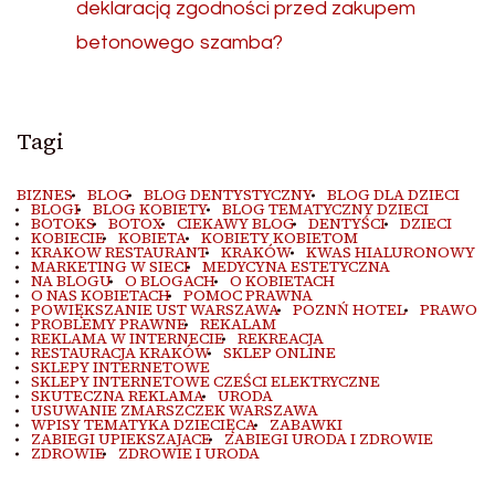
deklaracją zgodności przed zakupem
betonowego szamba?
Tagi
BIZNES
BLOG
BLOG DENTYSTYCZNY
BLOG DLA DZIECI
BLOGI
BLOG KOBIETY
BLOG TEMATYCZNY DZIECI
BOTOKS
BOTOX
CIEKAWY BLOG
DENTYŚCI
DZIECI
KOBIECIE
KOBIETA
KOBIETY KOBIETOM
KRAKOW RESTAURANT
KRAKÓW
KWAS HIALURONOWY
MARKETING W SIECI
MEDYCYNA ESTETYCZNA
NA BLOGU
O BLOGACH
O KOBIETACH
O NAS KOBIETACH
POMOC PRAWNA
POWIĘKSZANIE UST WARSZAWA
POZNŃ HOTEL
PRAWO
PROBLEMY PRAWNE
REKALAM
REKLAMA W INTERNECIE
REKREACJA
RESTAURACJA KRAKÓW
SKLEP ONLINE
SKLEPY INTERNETOWE
SKLEPY INTERNETOWE CZEŚCI ELEKTRYCZNE
SKUTECZNA REKLAMA
URODA
USUWANIE ZMARSZCZEK WARSZAWA
WPISY TEMATYKA DZIECIĘCA
ZABAWKI
ZABIEGI UPIEKSZAJACE
ZABIEGI URODA I ZDROWIE
ZDROWIE
ZDROWIE I URODA