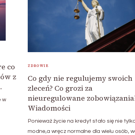
re co
ZDROWIE
tów z
Co gdy nie regulujemy swoich
.
zleceń? Co grozi za
nieuregulowane zobowiązania?
e w
Wiadomości
Ponieważ życie na kredyt stało się nie tylk
modne,a wręcz normalne dla wielu osób, w