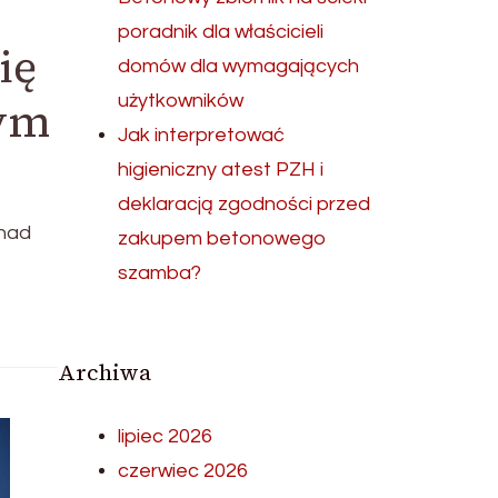
poradnik dla właścicieli
ię
domów dla wymagających
użytkowników
wym
Jak interpretować
higieniczny atest PZH i
deklaracją zgodności przed
 nad
zakupem betonowego
szamba?
Archiwa
lipiec 2026
czerwiec 2026