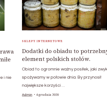
SKLEPY INTERNETOWE
Dodatki do obiadu to potrzebn
prawa
element polskich stołów.
miłe
Obiad to ogromnie ważny posiłek, jaki zwyk
spożywamy w połowie dnia. By przynosił
 i nie
największe korzyści …
4 grudnia 2020
Admin